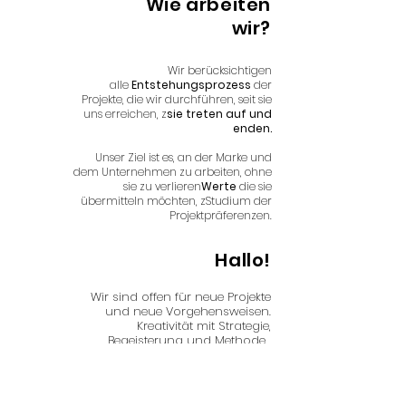
Wie arbeiten
wir?
Wir berücksichtigen
alle
Entstehungsprozess
der
Projekte, die wir durchführen, seit sie
uns erreichen, z
sie treten auf und
enden.
Unser Ziel ist es, an der Marke und
dem Unternehmen zu arbeiten, ohne
sie zu verlieren
Werte
die sie
übermitteln möchten, z
Studium der
Projektpräferenzen.
Hallo!
Wir sind offen für neue Projekte
und neue Vorgehensweisen.
Kreativität mit Strategie,
Begeisterung und Methode.