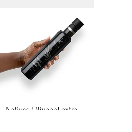
Natives Olivenöl extra
Ich bin ein Absatz. Klicken Sie hier, um
Ihren eigenen Text hinzuzufügen und